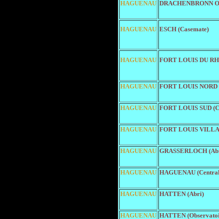
HAGUENAU
DRACHENBRONN O. 
HAGUENAU
ESCH (Casemate)
HAGUENAU
FORT LOUIS DU RH
HAGUENAU
FORT LOUIS NORD (
HAGUENAU
FORT LOUIS SUD (C
HAGUENAU
FORT LOUIS VILLAG
HAGUENAU
GRASSERLOCH (Abr
HAGUENAU
HAGUENAU (Central
HAGUENAU
HATTEN (Abri)
HAGUENAU
HATTEN (Observatoi