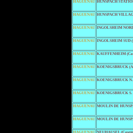
HAGUENAU
HUNSPACH STATION
HAGUENAU
HUNSPACH VILLAGE
HAGUENAU
INGOLSHEIM NORD 
HAGUENAU
INGOLSHEIM SUD (C
HAGUENAU
KAUFFENHEIM (Cas
HAGUENAU
KOENIGSBRUCK (Ab
HAGUENAU
KOENIGSBRUCK N. 
HAGUENAU
KOENIGSBRUCK S. (
HAGUENAU
MOULIN DE HUNSPA
HAGUENAU
MOULIN DE HUNSPA
HAGUENAU
NEUHAUSEL (Casem