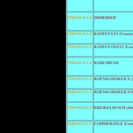
THIONVILLE
IMMERHOF
THIONVILLE
KANFEN EST (Casema
THIONVILLE
KANFEN OUEST (Case
THIONVILLE
KOBENBUSH
THIONVILLE
KOENIGSMAKER N. (
THIONVILLE
KOENIGSMAKER SUD 
THIONVILLE
KREIKELBUSCH (Abr
THIONVILLE
LOMMERANGE (Centr